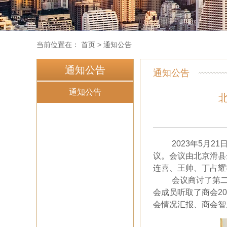
当前位置在：
首页
>
通知公告
通知公告
通知公告
通知公告
2023
年
5
月
21
议。会议由北京滑县
连喜、王帅、丁占耀
会议商讨了第
会成员听取了商会
20
会情况汇报、商会智