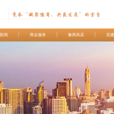
秉承“凝聚豫商、共赢发展”的宗旨
新闻
商会服务
豫商风采
党