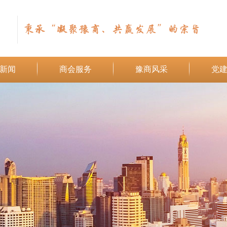
秉承“凝聚豫商、共赢发展”的宗旨
新闻
商会服务
豫商风采
党