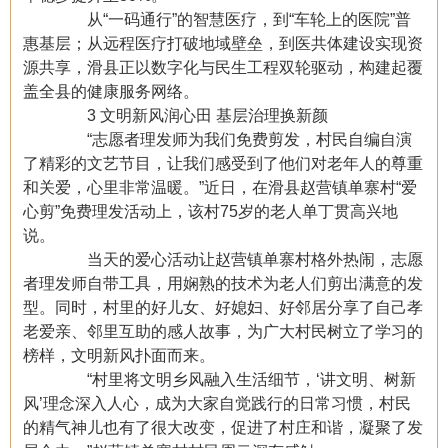
从“一码通行”的智慧医疗，到“车轮上的医院”普
惠基层；从远程医疗打破地域壁垒，到医共体建设实现资
源共享，滑县正以数字化与民生工程双轮驱动，构建起覆
盖全县的健康服务网络。
3 文明新风润心田 基层治理换新颜
“志愿者理发师为我们免费剪发，村民自编自演
了精彩的文艺节目，让我们感受到了他们对老年人的尊重
和关爱，心里非常温暖。”近日，在滑县赵营镇单寨村“爱
心剪”免费理发活动上，该村75岁的老人单丁贯高兴地
说。
当天的爱心活动让赵营镇单寨村格外热闹，志愿
者理发师自带工具，用娴熟的技术为老人们剪出满意的发
型。同时，村里的好儿女、好媳妇、好邻居分享了自己孝
老爱亲、邻里互助的感人故事，为广大村民树立了学习的
榜样，文明新风扑面而来。
“村里将文明乡风融入生活细节，‘讲文明、树新
风’理念深入人心，成为大家自觉践行的日常习惯，村民
的精气神儿也有了很大改变，促进了村庄和谐，凝聚了发