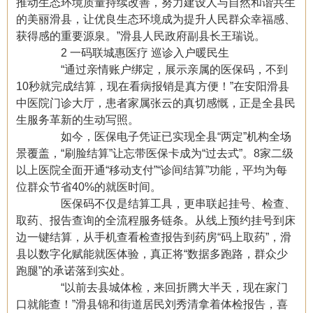
推动生态环境质量持续改善，努力建设人与自然和谐共生
的美丽滑县，让优良生态环境成为提升人民群众幸福感、
获得感的重要源泉。”滑县人民政府副县长王瑞说。
2 一码联城惠医疗 巡诊入户暖民生
“通过亲情账户绑定，展示亲属的医保码，不到
10秒就完成结算，现在看病报销是真方便！”在安阳滑县
中医院门诊大厅，患者家属张云的真切感慨，正是全县民
生服务革新的生动写照。
如今，医保电子凭证已实现全县“两定”机构全场
景覆盖，“刷脸结算”让忘带医保卡成为“过去式”。8家二级
以上医院全面开通“移动支付”“诊间结算”功能，平均为每
位群众节省40%的就医时间。
医保码不仅是结算工具，更串联起挂号、检查、
取药、报告查询的全流程服务链条。从线上预约挂号到床
边一键结算，从手机查看检查报告到药房“码上取药”，滑
县以数字化赋能就医体验，真正将“数据多跑路，群众少
跑腿”的承诺落到实处。
“以前去县城体检，来回折腾大半天，现在家门
口就能查！”滑县锦和街道居民刘秀清拿着体检报告，喜