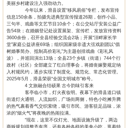
美丽乡村建设注入强劲动力。
今年以来，滑县设置“移风易俗”专栏，发布宣传
信息150余条，拍摄先进典型宣传报道26期，创作小品、
三句半、戏曲等文艺节目10余个；在公交站厅安装公益广
告54块；在婚姻登记处设置展架、宣传栏，发放宣传资料
3600余份，召开全县经验交流会2场；开展“洹畔家长学
堂”家庭公益讲座69场；组织国家级非遗大弦戏剧团以“倡
树婚事简办、抵制高价彩礼”为主题创排戏曲《彩礼风
波》，并巡回演出13场；全县23个乡镇（街道）744个行
政村（社区）全部建立了红白理事会，将婚丧嫁娶规定纳
入村规民约，逐步实现了制度化、规范化、常态化管理。
2025年5月，滑县荣获“全国文明城市”称号。
4 文旅融合结硕果 古今韵味引客来
客亭临小市，灯火夜妆明。夜幕下的滑县道口镇
街道灯火通明、人流如织，广场街两侧，特色小吃摊升腾
的热气裹着香气交织萦绕，吸引市民、游客驻足品味，浓
浓的“烟火气”将夜晚的热闹拉满。
“现在，这里不仅灯光、地面设施升级了，两边
商贩规划得整齐有序，还有各种各样的美食小吃，逛着特