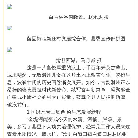
白马林谷俯瞰景。赵永杰 摄
留固镇程新庄村党建综合体。县委宣传部供图
滑县西湖。马丹诚 摄
这是一片富饶厚重的沃土，千百年来英杰辈出、
成果斐然，无数滑州儿女在这片土地上艰苦创业，繁衍生
息，波澜壮阔的历史画卷渐次展开。如今，古韵滑州正以
昂扬的姿态勇担时代新使命、续写奋斗新篇章，凝聚起全
面建成小康社会的强大正能量，鼓舞全县人民披荆斩棘、
破浪前行。
1 护绿水青山底色 绘生态发展新程
“金堤河能变成今天的水清、河畅、岸绿、景
美，多亏了县里下大功夫治理保护，经常见工作人员来这
查看水质情况，取水样。”滑县白道口镇白道口村村民张