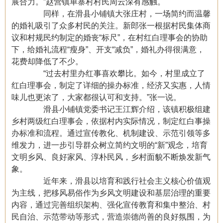
展合力。”赵营镇单寨村村民周云深有感触。
同样，在滑县小铺镇大张庄村，一场简约而温馨
的婚礼吸引了众多村民的关注。新郎张一根据村民集体商
议和村规民约制定的婚丧“标尺”，在村红白理事会的协助
下，给婚礼流程“瘦身”、开支“减负”，婚礼办得很满意，
花费却降低了不少。
“过去村里办红事喜欢攀比。如今，村里成立了
红白理事会，制定了详细的操办标准，经济又实惠，人情
味儿也更浓了，大家都很认可和支持。”张一说。
滑县小铺镇党委书记王江辉介绍，该镇积极组建
乡村两级红白理事会，依据村内实际情况，制定红白事操
办标准和流程。通过宣传教化、机制建设、示范引领等多
维发力，进一步引导群众树立简约文明的“新”观念，培育
文明乡风、良好家风、淳朴民风，乡村面貌不断焕发新气
象。
近年来，滑县以培育和践行社会主义核心价值观
为主线，把移风易俗作为乡风文明建设和基层治理的重要
内容，通过完善组织架构、强化宣传教育和集中整治、村
民自治、示范带动等形式，营造崇德尚善的良好氛围，为