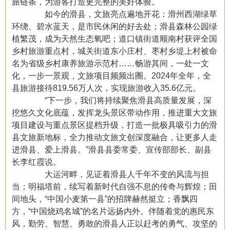
旅链条，为游客打造更完整的美好体验。
如今的滑县，文旅亮点遍地开花：滑州西湖绿草
环绕、碧水蓝天，是市民休闲的好去处；滑县森林公园绿
植繁茂，成为天然生态氧吧；道口镇街道顺南村获评全国
乡村旅游重点村，城关街道东小庄村、枣村乡堤上村被命
名为省级乡村康养旅游示范村……畅游其间，一处一文
化，一步一景观，文旅项目频频出圈。2024年全年，全
县旅游接待819.56万人次，实现旅游收入35.6亿元。
“下一步，我们将持续聚焦滑县高质量发展，深
挖悠久文化底蕴，发挥龙头景区带动作用，推进重大文旅
项目建设与重点景区提档升级，打造一批极具吸引力的滑
县文旅新地标，全力推动文旅文创深度融合，让更多人走
进滑县、爱上滑县。”滑县县委常委、宣传部部长、副县
长李红霞说。
大运河畔，见证着滑县人千年不变的风流与担
当；明福塔前，续写着新时代自强不息的传奇与辉煌；田
间地头，“中国小麦第一县”的招牌赫然挺立；香飘四
方，“中国烧鸡名城”的名片远扬内外。伴随着党的惠民东
风，勤劳、智慧、勇敢的滑县人正以赶考的勇气、攻坚的