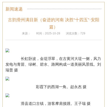
新闻速递
古韵滑州满目新（奋进的河南 决胜“十四五”·安阳
篇）
来源：
时间：2025-10-28
浏览次数：729
长虹卧波，金堤浮翠，在古黄河大堤一侧，风力
发电与青苗、绿树、碧水、路网构成一道美丽风景线。刘
瑞普 摄
彩霞下的西湖一角。赵永杰 摄
滑县道口古镇，游客摩肩接踵。王子瑞 摄