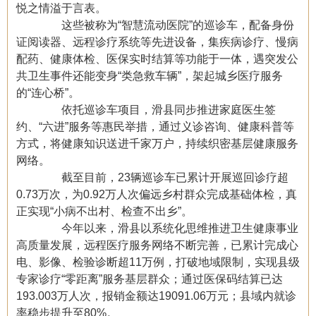
悦之情溢于言表。
这些被称为“智慧流动医院”的巡诊车，配备身份
证阅读器、远程诊疗系统等先进设备，集疾病诊疗、慢病
配药、健康体检、医保实时结算等功能于一体，遇突发公
共卫生事件还能变身“类急救车辆”，架起城乡医疗服务
的“连心桥”。
依托巡诊车项目，滑县同步推进家庭医生签
约、“六进”服务等惠民举措，通过义诊咨询、健康科普等
方式，将健康知识送进千家万户，持续织密基层健康服务
网络。
截至目前，23辆巡诊车已累计开展巡回诊疗超
0.73万次，为0.92万人次偏远乡村群众完成基础体检，真
正实现“小病不出村、检查不出乡”。
今年以来，滑县以系统化思维推进卫生健康事业
高质量发展，远程医疗服务网络不断完善，已累计完成心
电、影像、检验诊断超11万例，打破地域限制，实现县级
专家诊疗“零距离”服务基层群众；通过医保码结算已达
193.003万人次，报销金额达19091.06万元；县域内就诊
率稳步提升至80%。