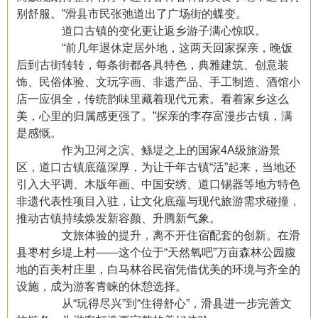
别舒服。”滑县市民张弛道出了广场街的蝶变。
道口古镇的变化更让返乡游子满心惊叹。
“前几年退休定居外地，这两天回家探亲，晚饭
后到古街转转，每条街都各具特色，典雅建筑、创意装
饰、民俗体验、文玩字画、非遗产品、手工制造、酒馆小
店一应俱全，传统韵味里藏着现代元素。看着家乡这么
美，心里的归属感更强了。”探亲的李存富漫步古镇，满
是感慨。
作为卫河之滨、鲧堤之上的国家4A级旅游景
区，道口古镇底蕴深厚，为让千年古镇“活”起来，当地还
引入大平调、木版年画、中国安绣、道口锡器等地方特色
非遗代表性项目入驻，让文化底蕴与现代旅游需求碰撞，
推动古镇持续焕发新容颜、升腾新气象。
文旅体验的提升，离不开住宿配套的创新。在滑
县枣村乡堤上村——这个位于“天然氧吧”万亩森林公园腹
地的百美村庄里，白马林谷民宿凭借优美的环境与齐全的
设施，成为游客青睐的休憩选择。
从“玩得尽兴”到“住得舒心”，滑县进一步完善文