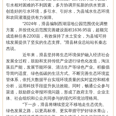
引水相对困难的不利因素，多方协调开拓新的供水资源，
创造好的引水环境，多引水、引好水，为县域水生态环境
和农田灌溉提供有力保障。
“2024年，滑县编制西湖湿地公园范围优化调整
方案，并按优化后范围完善建设面积1636.95亩，超额完
成造林任务2200亩，有效保持了水土安全，为县域可持
续发展提供了坚实的生态支撑。”滑县林业总站站长秦志
杰说。
近年来，滑县坚持将生态环境保护融入经济社会
发展全过程，鼓励和支持传统产业进行绿色化改造，淘汰
落后产能，发展节能环保、清洁生产等绿色产业。积极倡
导简约适度、绿色低碳的生活方式。不断完善生态环境监
管体系，依托大数据平台实现环境质量的实时监控和精准
分析，运用科技手段提升执法效能。同时，畅通公众参与
渠道，鼓励群众举报环境问题，形成了政府主导、企业主
体、社会组织和公众共同参与的现代环境治理格局。
“下一步，滑县将继续坚定不移地走生态优先、
绿色发展之路，以更高标准、更实举措守护好绿水青山，